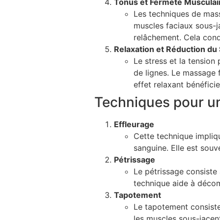
Tonus et Fermeté Musculai
Les techniques de massa
muscles faciaux sous-j
relâchement. Cela condu
Relaxation et Réduction du
Le stress et la tension
de lignes. Le massage fa
effet relaxant bénéfici
Techniques pour un
Effleurage
Cette technique impliq
sanguine. Elle est souv
Pétrissage
Le pétrissage consiste 
technique aide à décomp
Tapotement
Le tapotement consist
les muscles sous-jacents