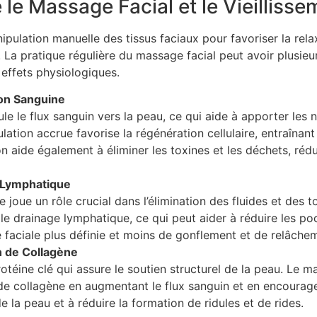
 le Massage Facial et le Vieillisse
pulation manuelle des tissus faciaux pour favoriser la relax
 La pratique régulière du massage facial peut avoir plusieu
 effets physiologiques.
ion Sanguine
le le flux sanguin vers la peau, ce qui aide à apporter les 
ulation accrue favorise la régénération cellulaire, entraînant 
on aide également à éliminer les toxines et les déchets, réd
 Lymphatique
joue un rôle crucial dans l’élimination des fluides et des 
le drainage lymphatique, ce qui peut aider à réduire les poc
 faciale plus définie et moins de gonflement et de relâche
n de Collagène
otéine clé qui assure le soutien structurel de la peau. Le m
de collagène en augmentant le flux sanguin et en encouragean
 de la peau et à réduire la formation de ridules et de rides.