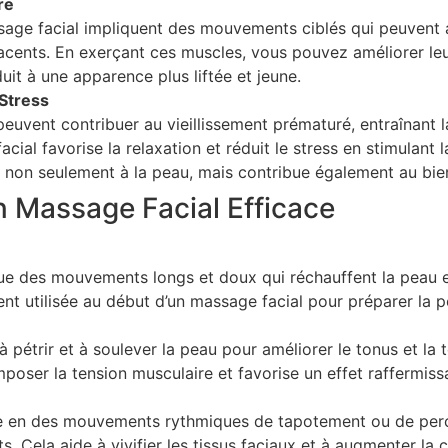
re
ge facial impliquent des mouvements ciblés qui peuvent aid
acents. En exerçant ces muscles, vous pouvez améliorer leur
it à une apparence plus liftée et jeune.
 Stress
 peuvent contribuer au vieillissement prématuré, entraînant l
cial favorise la relaxation et réduit le stress en stimulant 
e non seulement à la peau, mais contribue également au bie
 Massage Facial Efficace
ue des mouvements longs et doux qui réchauffent la peau et
ent utilisée au début d’un massage facial pour préparer la 
à pétrir et à soulever la peau pour améliorer le tonus et la
oser la tension musculaire et favorise un effet raffermiss
e en des mouvements rythmiques de tapotement ou de percu
. Cela aide à vivifier les tissus faciaux et à augmenter la c