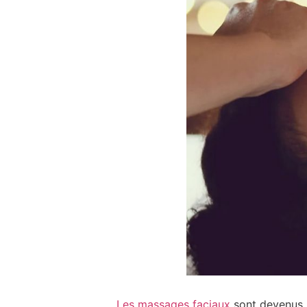
Les massages faciaux
sont devenus u