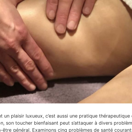
t un plaisir luxueux, c’est aussi une pratique thérapeutiqu
ion, son toucher bienfaisant peut s’attaquer à divers problè
n-être général. Examinons cinq problèmes de santé courant