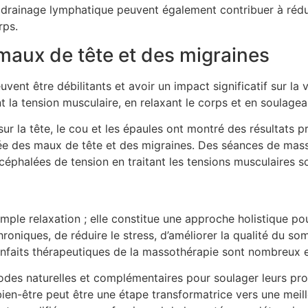
drainage lymphatique peuvent également contribuer à réduire
rps.
maux de tête et des migraines
vent être débilitants et avoir un impact significatif sur la
la tension musculaire, en relaxant le corps et en soulagean
r la tête, le cou et les épaules ont montré des résultats p
durée des maux de tête et des migraines. Des séances de ma
 céphalées de tension en traitant les tensions musculaires s
mple relaxation ; elle constitue une approche holistique pou
hroniques, de réduire le stress, d’améliorer la qualité du so
ienfaits thérapeutiques de la massothérapie sont nombreux 
des naturelles et complémentaires pour soulager leurs prob
en-être peut être une étape transformatrice vers une meill